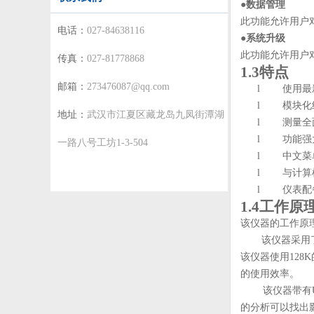
●
数据管理
此功能允许用户
电话：
027-84638116
●
系统升级
此功能允许用户
传真：
027-81778868
1.3特点
邮箱：
273476087@qq.com
l 使用最
l 模块化
地址：
武汉市江夏区藏龙岛九凤街潭湖
l 测量全
l 功能强大
一路八号工坊1-3-504
l 中文菜
l 与计算
l 仪表配
1.4工作原
该仪器的工作原
该仪器采用
该仪器使用12
的使用效率。
该仪器带有
的分析可以找出