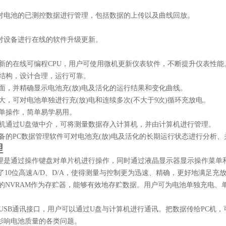
对电池的已测控数据进行管理，包括数据的上传以及曲线回放。
对设备进行在线的软件升级更新。
新的在线可编程CPU，用户可使用微机更新仪表软件，不断提升仪表性能
结构，设计合理，运行可靠。
面，并精确显示电池充(放)电及活化的运行结果和变化曲线。
，可对电池单独进行充(放)电和连续多次(不大于9次)循环充放电。
单操作，简单易学易用。
机通过U盘做中介，可将测量数据存入计算机，并由计算机进行管理。
备的PC数据管理软件可对电池充(放)电及活化的长期运行状态进行分析
理
理是通过操作键盘对单片机进行操作，同时通过液晶显示器显示操作菜单
了10位高速A/D、D/A，使得测量与控制更为迅速、精确，更好地满足充
8K的NVRAM作为存贮器，能够有效地存贮数据。用户可为电池单独充电
USB通讯接口，用户可以通过U盘与计算机进行通讯。把数据传给PC机
影响电池质量的各类问题。