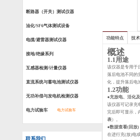
断路器（开关）测试仪器
油化/SF6气体测试设备
功能特点
技术
电缆/避雷器测试仪器
概述
接地/绝缘系列
1.1用途
该仪器是专用于
互感器检测/计量仪器
落后电池不同的
直流系统与蓄电池测试仪器
化，提升落后电
1.2功能
无功补偿与发电机检测仪器
●
充放电、活化
该仪器可记录充
电力试验车
电力试验车
完后即可显示，
表
）。
●
数据查看
(
回放
)
在进行充(放)
联系我们